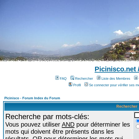
Picinisco.net
FAQ
Rechercher
Liste des Membres
Profil
Se connecter pour vérifier ses 
Picinisco - Forum Index du Forum
Rechercher
Recherche par mots-clés:
Vous pouvez utiliser
AND
pour déterminer les
mots qui doivent être présents dans les
résultats,
OR
pour déterminer les mots qui