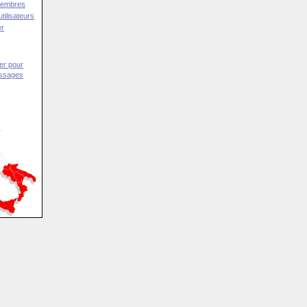
Membres
tilisateurs
er
er pour
essages