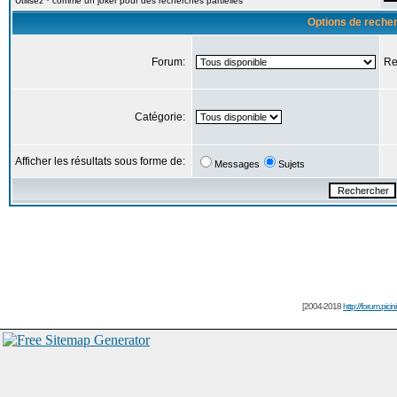
Utilisez * comme un joker pour des recherches partielles
Options de reche
Forum:
Re
Catégorie:
Afficher les résultats sous forme de:
Messages
Sujets
[2004-2018
http://forum.picin