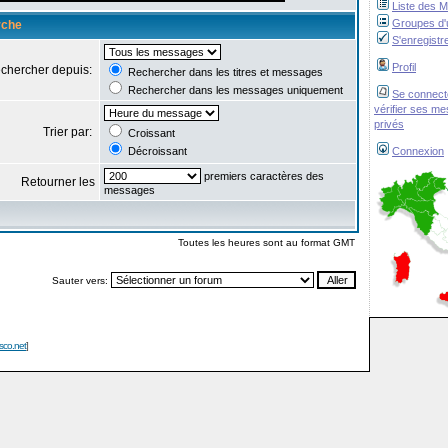
Liste des 
Groupes d'u
rche
S'enregistr
Profil
chercher depuis:
Rechercher dans les titres et messages
Rechercher dans les messages uniquement
Se connect
vérifier ses m
privés
Trier par:
Croissant
Décroissant
Connexion
premiers caractères des
Retourner les
messages
Toutes les heures sont au format GMT
Sauter vers:
isco.net
]