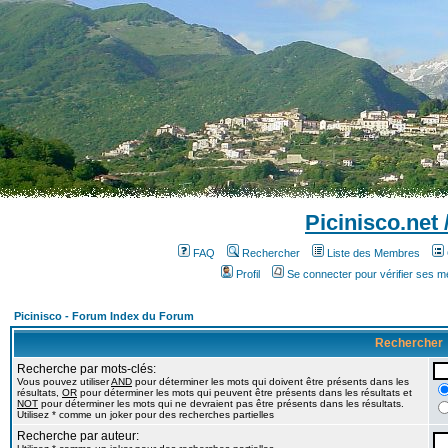
Picinisco.net
FAQ
Rechercher
Liste des Membres
Profil
Se connecter pour vérifier ses 
Picinisco - Forum Index du Forum
Rechercher
Recherche par mots-clés:
Vous pouvez utiliser
AND
pour déterminer les mots qui doivent être présents dans les
résultats,
OR
pour déterminer les mots qui peuvent être présents dans les résultats et
NOT
pour déterminer les mots qui ne devraient pas être présents dans les résultats.
Utilisez * comme un joker pour des recherches partielles
Recherche par auteur: