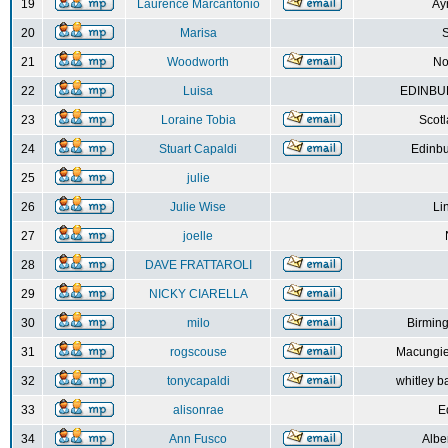
19
Laurence Marcantonio
Ay
20
Marisa
S
21
Woodworth
No
22
Luisa
EDINBUR
23
Loraine Tobia
Scot
24
Stuart Capaldi
Edinbu
25
julie
26
Julie Wise
Li
27
joelle
28
DAVE FRATTAROLI
29
NICKY CIARELLA
30
milo
Birmin
31
rogscouse
Macungie
32
tonycapaldi
whitley b
33
alisonrae
E
34
Ann Fusco
Albe