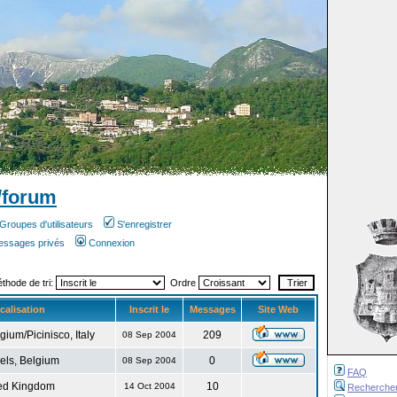
/forum
Groupes d'utilisateurs
S'enregistrer
messages privés
Connexion
éthode de tri:
Ordre
calisation
Inscrit le
Messages
Site Web
gium/Picinisco, Italy
209
08 Sep 2004
els, Belgium
0
08 Sep 2004
FAQ
ed Kingdom
10
14 Oct 2004
Recherche