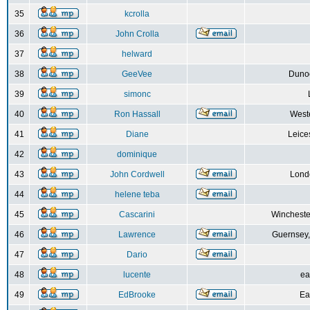
35
kcrolla
36
John Crolla
37
helward
38
GeeVee
Dunoo
39
simonc
40
Ron Hassall
Weste
41
Diane
Leice
42
dominique
43
John Cordwell
Lond
44
helene teba
45
Cascarini
Wincheste
46
Lawrence
Guernsey,
47
Dario
48
lucente
ea
49
EdBrooke
Ea