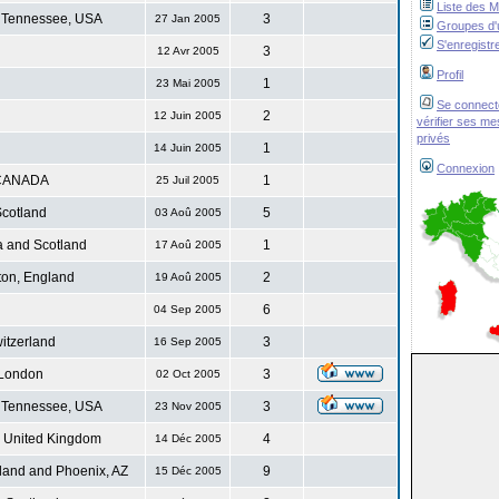
Liste des 
 Tennessee, USA
3
27 Jan 2005
Groupes d'u
S'enregistr
3
12 Avr 2005
Profil
1
23 Mai 2005
Se connect
2
12 Juin 2005
vérifier ses m
privés
1
14 Juin 2005
Connexion
CANADA
1
25 Juil 2005
cotland
5
03 Aoû 2005
 and Scotland
1
17 Aoû 2005
ton, England
2
19 Aoû 2005
6
04 Sep 2005
itzerland
3
16 Sep 2005
London
3
02 Oct 2005
 Tennessee, USA
3
23 Nov 2005
. United Kingdom
4
14 Déc 2005
land and Phoenix, AZ
9
15 Déc 2005