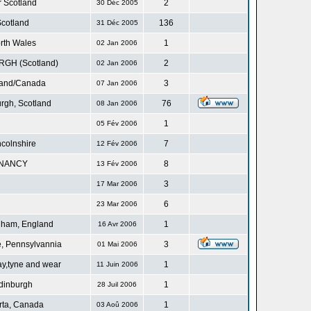
r Scotland
2
30 Déc 2005
cotland
136
31 Déc 2005
rth Wales
1
02 Jan 2006
GH (Scotland)
2
02 Jan 2006
land/Canada
3
07 Jan 2006
rgh, Scotland
76
08 Jan 2006
1
05 Fév 2006
ncolnshire
7
12 Fév 2006
NANCY
8
13 Fév 2006
3
17 Mar 2006
6
23 Mar 2006
gham, England
1
16 Avr 2006
, Pennsylvannia
3
01 Mai 2006
ay,tyne and wear
1
11 Juin 2006
dinburgh
1
28 Juil 2006
rta, Canada
1
03 Aoû 2006