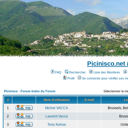
Picinisco.net
FAQ
Rechercher
Liste des Membres
Profil
Se connecter pour vérifier ses 
Picinisco - Forum Index du Forum
Sélectionner la m
#
Nom d'utilisateur
E-mail
Lo
1
Michel VACCA
Brussels, Bel
2
Laurent Vacca
Bruss
3
Tony Kehoe
Unit