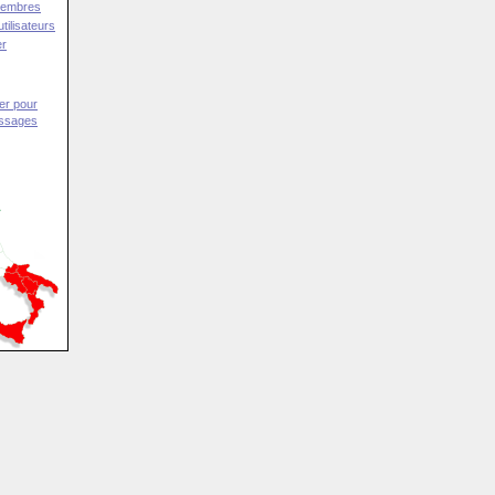
Membres
tilisateurs
er
er pour
essages