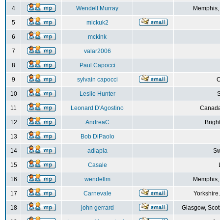
4
Wendell Murray
Memphis,
5
mickuk2
6
mckink
7
valar2006
8
Paul Capocci
9
sylvain capocci
10
Leslie Hunter
S
11
Leonard D'Agostino
Canada
12
AndreaC
Brigh
13
Bob DiPaolo
14
adiapia
Sw
15
Casale
16
wendellm
Memphis,
17
Carnevale
Yorkshire
18
john gerrard
Glasgow, Scot