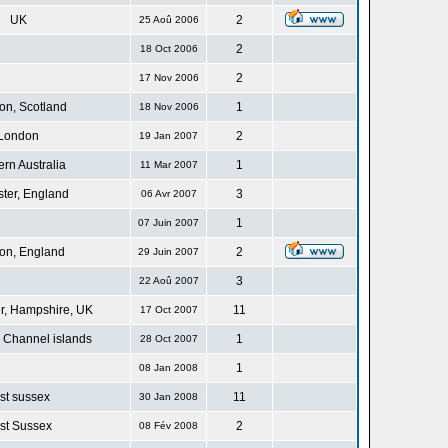
UK
2
25 Aoû 2006
2
18 Oct 2006
2
17 Nov 2006
n, Scotland
1
18 Nov 2006
London
2
19 Jan 2007
rn Australia
1
11 Mar 2007
ster, England
3
06 Avr 2007
1
07 Juin 2007
on, England
2
29 Juin 2007
3
22 Aoû 2007
r, Hampshire, UK
11
17 Oct 2007
 Channel islands
1
28 Oct 2007
1
08 Jan 2008
st sussex
11
30 Jan 2008
st Sussex
2
08 Fév 2008