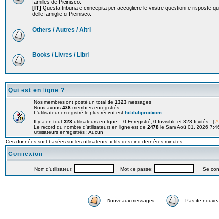
familles de Picinisco.
[IT]
Questa tribuna e concepita per accogliere le vostre questioni e risposte qu
delle famiglie di Picinisco.
Others / Autres / Altri
Books / Livres / Libri
Qui est en ligne ?
Nos membres ont posté un total de
1323
messages
Nous avons
488
membres enregistrés
L'utilisateur enregistré le plus récent est
hitclubproitcom
Il y a en tout
323
utilisateurs en ligne :: 0 Enregistré, 0 Invisible et 323 Invités [
A
Le record du nombre d'utilisateurs en ligne est de
2478
le Sam Aoû 01, 2026 7:4
Utilisateurs enregistrés : Aucun
Ces données sont basées sur les utilisateurs actifs des cinq dernières minutes
Connexion
Nom d'utilisateur:
Mot de passe:
Se connec
Nouveaux messages
Pas de nouve