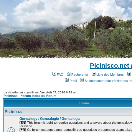
Picinisco.net
FAQ
Rechercher
Liste des Membres
Profil
Se connecter pour vérifier ses 
La date/heure actuelle est Ven Aoû 07, 2026 6:29 am
Picinisco - Forum Index du Forum
Forum
Picinisco
Genealogy / Genealogie / Genealogia
[EN]
This forum is build to receive questions and answers about the genealogy o
Picinisco.
[FR]
Ce forum est concu pour accueillir vos questions et reponses quant a la 