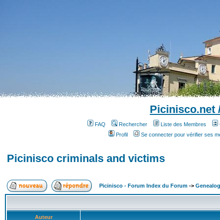
Picinisco.net
FAQ
Rechercher
Liste des Membres
Profil
Se connecter pour vérifier ses 
Picinisco criminals and victims
Picinisco - Forum Index du Forum
->
Genealog
Auteur