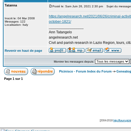
Tatanna
Posté le: Sam Juin 26, 2021 2:30 pm
Sujet du message: P
https://angelresearch.net/2021/06/26/criminal-activ
Inscrit le: 04 Mar 2008
october-1821/
Messages: 122
Localisation: Italy
_________________
Ann Tatangelo
angelresearch.net
Civil and parish research in Lazio Region, tours, citi
Revenir en haut de page
Montrer les messages depuis:
Picinisco - Forum Index du Forum
->
Genealog
Page
1
sur
1
[2004-2018
http://forum.picin