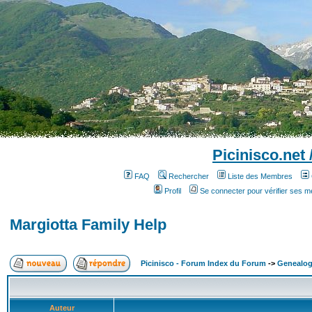
Picinisco.net
FAQ
Rechercher
Liste des Membres
Profil
Se connecter pour vérifier ses 
Margiotta Family Help
Picinisco - Forum Index du Forum
->
Genealog
Auteur