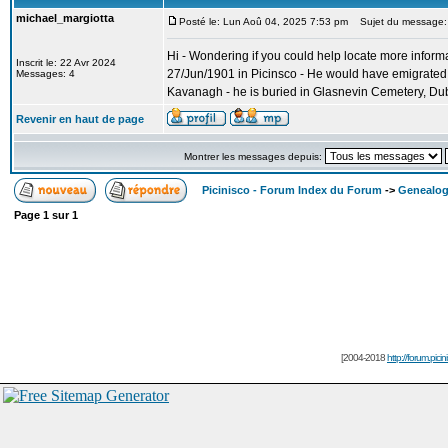
michael_margiotta
Posté le: Lun Aoû 04, 2025 7:53 pm
Sujet du message: M
Hi - Wondering if you could help locate more inform
Inscrit le: 22 Avr 2024
27/Jun/1901 in Picinsco - He would have emigrated
Messages: 4
Kavanagh - he is buried in Glasnevin Cemetery, Dubl
Revenir en haut de page
Montrer les messages depuis:
Picinisco - Forum Index du Forum
->
Genealog
Page
1
sur
1
[2004-2018
http://forum.picin