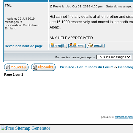
TML
Posté le: Jeu Oct 03, 2019 4:56 pm
Sujet du message: H
Hi,I cannot find any details at all on brother and 
Inscrit le: 25 Juil 2019
dec 16 1900 respectively and moved to the north ea
Messages: 6
Localisation: Co Durham
Alonzi.
England
ANY HELP APPRECIATED
Revenir en haut de page
Montrer les messages depuis:
Picinisco - Forum Index du Forum
->
Genealog
Page
1
sur
1
[2004-2018
http://forum.picin