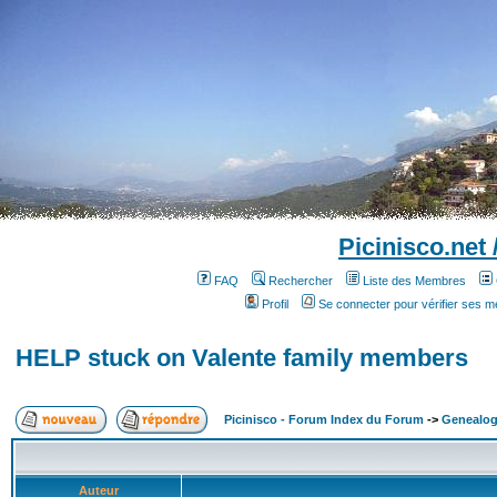
Picinisco.net
FAQ
Rechercher
Liste des Membres
Profil
Se connecter pour vérifier ses 
HELP stuck on Valente family members
Picinisco - Forum Index du Forum
->
Genealog
Auteur