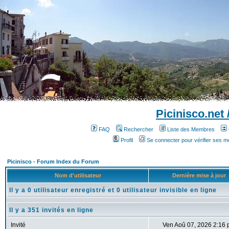
Picinisco.net
FAQ
Rechercher
Liste des Membres
Profil
Se connecter pour vérifier ses 
Picinisco - Forum Index du Forum
Nom d'utilisateur
Dernière mise à jour
Il y a 0 utilisateur enregistré et 0 utilisateur invisible en ligne
Il y a 351 invités en ligne
Invité
Ven Aoû 07, 2026 2:16