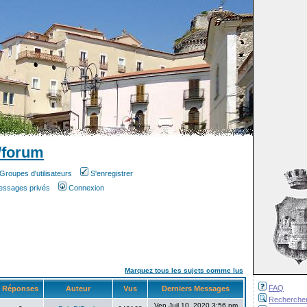
/forum
Groupes d'utilisateurs
S'enregistrer
messages privés
Connexion
Marquez tous les sujets comme lus
FAQ
Réponses
Auteur
Vus
Derniers Messages
Recherche
Ven Juil 10, 2020 3:56 pm