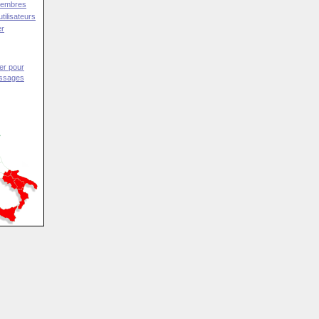
Membres
tilisateurs
er
er pour
essages