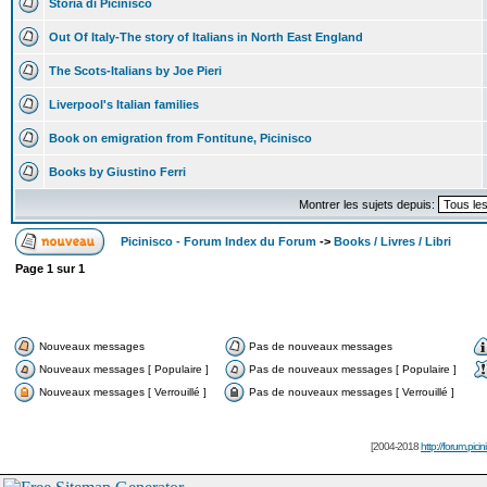
Storia di Picinisco
Out Of Italy-The story of Italians in North East England
The Scots-Italians by Joe Pieri
Liverpool's Italian families
Book on emigration from Fontitune, Picinisco
Books by Giustino Ferri
Montrer les sujets depuis:
Picinisco - Forum Index du Forum
->
Books / Livres / Libri
Page
1
sur
1
Nouveaux messages
Pas de nouveaux messages
Nouveaux messages [ Populaire ]
Pas de nouveaux messages [ Populaire ]
Nouveaux messages [ Verrouillé ]
Pas de nouveaux messages [ Verrouillé ]
[2004-2018
http://forum.picin