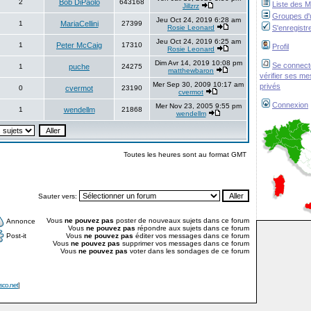
2
Bob DiPaolo
643168
Liste des 
Jillzrz
Groupes d'u
Jeu Oct 24, 2019 6:28 am
1
MariaCellini
27399
Rosie Leonard
S'enregistr
Jeu Oct 24, 2019 6:25 am
1
Peter McCaig
17310
Profil
Rosie Leonard
Dim Avr 14, 2019 10:08 pm
Se connect
1
puche
24275
matthewbaron
vérifier ses m
Mer Sep 30, 2009 10:17 am
privés
0
cvermot
23190
cvermot
Connexion
Mer Nov 23, 2005 9:55 pm
1
wendellm
21868
wendellm
Toutes les heures sont au format GMT
Sauter vers:
Vous
ne pouvez pas
poster de nouveaux sujets dans ce forum
Annonce
Vous
ne pouvez pas
répondre aux sujets dans ce forum
Post-it
Vous
ne pouvez pas
éditer vos messages dans ce forum
Vous
ne pouvez pas
supprimer vos messages dans ce forum
Vous
ne pouvez pas
voter dans les sondages de ce forum
isco.net
]