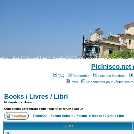
Picinisco.net
FAQ
Rechercher
Liste des Membres
Profil
Se connecter pour vérifier ses 
Books / Livres / Libri
Modérateurs: Aucun
Utilisateurs parcourant actuellement ce forum : Aucun
Picinisco - Forum Index du Forum
->
Books / Livres / Libri
Sujets