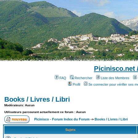
Picinisco.net
FAQ
Rechercher
Liste des Membres
Profil
Se connecter pour vérifier ses 
Books / Livres / Libri
Modérateurs: Aucun
Utilisateurs parcourant actuellement ce forum : Aucun
Picinisco - Forum Index du Forum
->
Books / Livres / Libri
Sujets