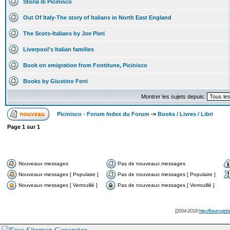
Storia di Picinisco
Out Of Italy-The story of Italians in North East England
The Scots-Italians by Joe Pieri
Liverpool's Italian families
Book on emigration from Fontitune, Picinisco
Books by Giustino Ferri
Montrer les sujets depuis:
Picinisco - Forum Index du Forum
->
Books / Livres / Libri
Page
1
sur
1
Nouveaux messages
Pas de nouveaux messages
Nouveaux messages [ Populaire ]
Pas de nouveaux messages [ Populaire ]
Nouveaux messages [ Verrouillé ]
Pas de nouveaux messages [ Verrouillé ]
[2004-2018
http://forum.picin