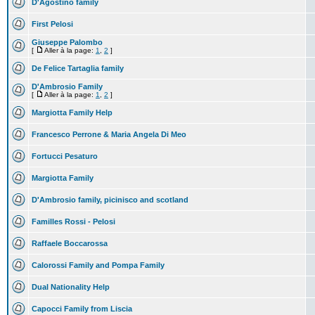
D'Agostino family
First Pelosi
Giuseppe Palombo
[
Aller à la page:
1
,
2
]
De Felice Tartaglia family
D'Ambrosio Family
[
Aller à la page:
1
,
2
]
Margiotta Family Help
Francesco Perrone & Maria Angela Di Meo
Fortucci Pesaturo
Margiotta Family
D'Ambrosio family, picinisco and scotland
Familles Rossi - Pelosi
Raffaele Boccarossa
Calorossi Family and Pompa Family
Dual Nationality Help
Capocci Family from Liscia