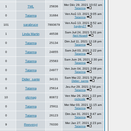
Mer Déc 29, 2021 10:02 am
1
TML
25836
Tatanna
Ven Aoû 13, 2021 9:05 am
0
Tatanna
31684
Tatanna
Ven Aoû 13, 2021 8:52 am
sarabruce
101
7893679
hayley27
Sam Juil 24, 2021 5:01 pm
1
Linda Martin
46538
Neil Howell
Dim Juil 11, 2021 12:18 pm
0
Tatanna
25134
Tatanna
Sam Juil 03, 2021 2:22 pm
0
Tatanna
24855
Tatanna
Sam Juin 26, 2021 2:30 pm
0
Tatanna
25583
Tatanna
Ven Juin 04, 2021 2:08 pm
0
Tatanna
24977
Tatanna
Sam Mai 22, 2021 5:28 pm
0
Didier_sante
34131
Didier_sante
Jeu Avr 29, 2021 2:54 pm
0
Tatanna
25614
Tatanna
Ven Mar 26, 2021 1:22 pm
10
elizmag
80872
nickcole
Mer Mar 03, 2021 11:15 am
0
Tatanna
25911
Tatanna
Dim Jan 31, 2021 9:47 am
0
Tatanna
26123
Tatanna
Mer Jan 27, 2021 4:23 pm
9
Reevesyi
76330
Tatanna