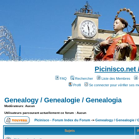
Picinisco.net
FAQ
Rechercher
Liste des Membres
Profil
Se connecter pour vérifier ses 
Genealogy / Genealogie / Genealogia
Modérateurs: Aucun
Utilisateurs parcourant actuellement ce forum : Aucun
Picinisco - Forum Index du Forum
->
Genealogy / Genealogie / 
Sujets
R