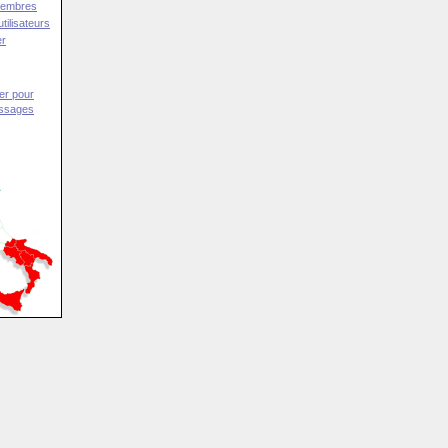
Membres
tilisateurs
er
er pour
essages