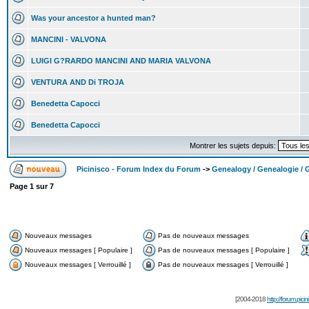
Was your ancestor a hunted man?
MANCINI - VALVONA
LUIGI G?RARDO MANCINI AND MARIA VALVONA
VENTURA AND Di TROJA
Benedetta Capocci
Benedetta Capocci
Montrer les sujets depuis:
Picinisco - Forum Index du Forum
->
Genealogy / Genealogie / 
Page
1
sur
7
Nouveaux messages
Pas de nouveaux messages
Nouveaux messages [ Populaire ]
Pas de nouveaux messages [ Populaire ]
Nouveaux messages [ Verrouillé ]
Pas de nouveaux messages [ Verrouillé ]
[2004-2018
http://forum.picin