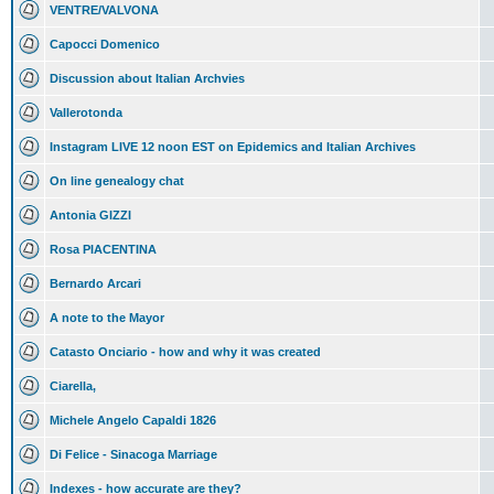
VENTRE/VALVONA
Capocci Domenico
Discussion about Italian Archvies
Vallerotonda
Instagram LIVE 12 noon EST on Epidemics and Italian Archives
On line genealogy chat
Antonia GIZZI
Rosa PIACENTINA
Bernardo Arcari
A note to the Mayor
Catasto Onciario - how and why it was created
Ciarella,
Michele Angelo Capaldi 1826
Di Felice - Sinacoga Marriage
Indexes - how accurate are they?