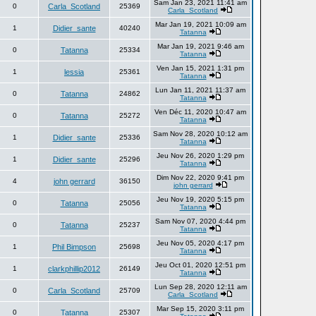
Sam Jan 23, 2021 11:41 am
0
Carla_Scotland
25369
Carla_Scotland
Mar Jan 19, 2021 10:09 am
1
Didier_sante
40240
Tatanna
Mar Jan 19, 2021 9:46 am
0
Tatanna
25334
Tatanna
Ven Jan 15, 2021 1:31 pm
1
lessia
25361
Tatanna
Lun Jan 11, 2021 11:37 am
0
Tatanna
24862
Tatanna
Ven Déc 11, 2020 10:47 am
0
Tatanna
25272
Tatanna
Sam Nov 28, 2020 10:12 am
1
Didier_sante
25336
Tatanna
Jeu Nov 26, 2020 1:29 pm
1
Didier_sante
25296
Tatanna
Dim Nov 22, 2020 9:41 pm
4
john gerrard
36150
john gerrard
Jeu Nov 19, 2020 5:15 pm
0
Tatanna
25056
Tatanna
Sam Nov 07, 2020 4:44 pm
0
Tatanna
25237
Tatanna
Jeu Nov 05, 2020 4:17 pm
1
Phil Bimpson
25698
Tatanna
Jeu Oct 01, 2020 12:51 pm
1
clarkphillip2012
26149
Tatanna
Lun Sep 28, 2020 12:11 am
0
Carla_Scotland
25709
Carla_Scotland
Mar Sep 15, 2020 3:11 pm
0
Tatanna
25307