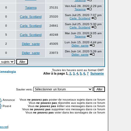
Tatanna
Ven Aoû 28, 2020 4:29 pm
0
Tatanna
25131
Tatanna
Sam Juil 25, 2020 7:07 pm
0
Carla_Scotland
25320
Carla_Scotland
Sam Juil 25, 2020 5:30 pm
0
Carla_Scotland
24841
Carla_Scotland
Mar Juin 23, 2020 9:05 am
5
Carla_Scotland
40248
Tatanna
Lun Juin 15, 2020 4:44 pm
2
Didier_sante
45305
Didier_sante
Dim Juin 14, 2020 5:39 am
0
Didier_sante
23973
Didier_sante
Toutes les heures sont au format GMT
Genealogia
Aller à la page
1
,
2
,
3
,
4
,
5
,
6
,
7
Suivante
Sauter vers:
Vous
ne pouvez pas
poster de nouveaux sujets dans ce forum
Annonce
Vous
ne pouvez pas
répondre aux sujets dans ce forum
Post-it
Vous
ne pouvez pas
éditer vos messages dans ce forum
Vous
ne pouvez pas
supprimer vos messages dans ce forum
Vous
ne pouvez pas
voter dans les sondages de ce forum
isco.net
]