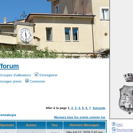
/forum
Groupes d'utilisateurs
S'enregistrer
messages privés
Connexion
Aller à la page
1
,
2
,
3
,
4
,
5
,
6
,
7
Suivante
Genealogia
Marquez tous les sujets comme lus
FAQ
éponses
Auteur
Vus
Derniers Messages
Recherche
Dim Juil 12, 2026 7:42 pm