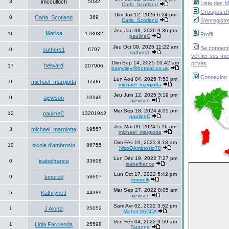
3
imcculloch
5032
Liste des 
Carla_Scotland
Groupes d'u
Dim Juil 12, 2026 6:24 pm
0
Carla_Scotland
369
Carla_Scotland
S'enregistr
Jeu Jan 08, 2026 9:36 pm
Marisa
16
178032
Profil
paulineC
Jeu Oct 09, 2025 11:22 am
Se connect
0
suthers1
6797
suthers1
vérifier ses m
Dim Sep 14, 2025 10:42 am
privés
helward
17
207906
barryriley@hotmail.co.uk
Connexion
Lun Aoû 04, 2025 7:53 pm
0
michael_margiotta
6506
michael_margiotta
Jeu Juin 12, 2025 3:19 pm
0
ajewson
10949
ajewson
Mer Sep 18, 2024 4:05 pm
12
paulineC
13201942
paulineC
Jeu Mai 09, 2024 5:16 am
3
michael_margiotta
19557
michael_margiotta
Dim Fév 19, 2023 8:18 am
10
nicole d'ambrosio
86755
NicoDAmbrosio78
Lun Déc 19, 2022 7:27 pm
0
isabelfrance
33608
isabelfrance
Lun Oct 17, 2022 5:42 pm
9
kmorelli
58697
kmorelli
Mar Sep 27, 2022 8:05 am
5
KathryneJ
44389
ajewson
Sam Avr 02, 2022 3:52 pm
1
J Alonzi
25052
Michel VACCA
Ven Fév 04, 2022 9:59 am
1
Lidia Faccenda
25598
Tatanna