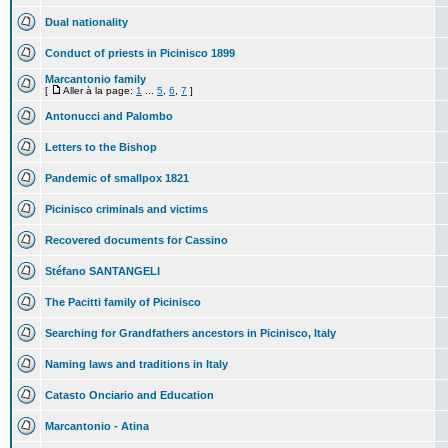
Dual nationality
Conduct of priests in Picinisco 1899
Marcantonio family
[
Aller à la page:
1
...
5
,
6
,
7
]
Antonucci and Palombo
Letters to the Bishop
Pandemic of smallpox 1821
Picinisco criminals and victims
Recovered documents for Cassino
Stéfano SANTANGELI
The Pacitti family of Picinisco
Searching for Grandfathers ancestors in Picinisco, Italy
Naming laws and traditions in Italy
Catasto Onciario and Education
Marcantonio - Atina