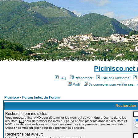
Picinisco.net
FAQ
Rechercher
Liste des Membres
Profil
Se connecter pour vérifier ses 
Picinisco - Forum Index du Forum
Rechercher
Recherche par mots-clés:
Vous pouvez utiliser
AND
pour déterminer les mots qui doivent être présents dans les
résultats,
OR
pour déterminer les mots qui peuvent être présents dans les résultats et
NOT
pour déterminer les mots qui ne devraient pas être présents dans les résultats.
Utilisez * comme un joker pour des recherches partielles
Recherche par auteur: