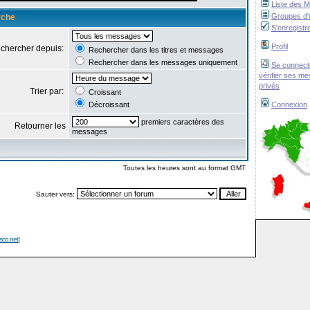
Liste des 
Groupes d'u
rche
S'enregistr
Profil
chercher depuis:
Rechercher dans les titres et messages
Rechercher dans les messages uniquement
Se connect
vérifier ses m
privés
Trier par:
Croissant
Décroissant
Connexion
premiers caractères des
Retourner les
messages
Toutes les heures sont au format GMT
Sauter vers:
isco.net
]