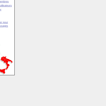
Membres
tilisateurs
er
er pour
essages