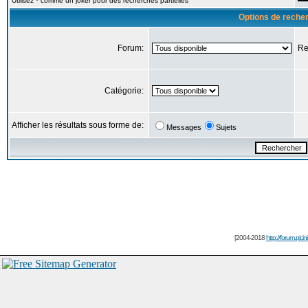
Utilisez * comme un joker pour des recherches partielles
Options de reche
Forum:
Re
Catégorie:
Afficher les résultats sous forme de:
Messages
Sujets
[2004-2018
http://forum.picin