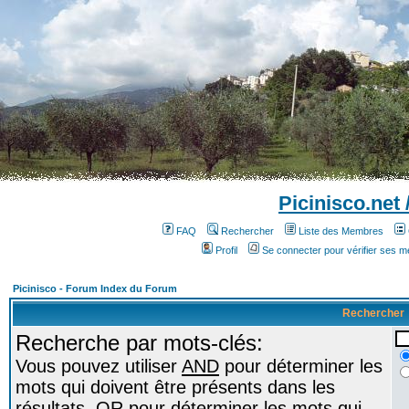
Picinisco.net
FAQ
Rechercher
Liste des Membres
Profil
Se connecter pour vérifier ses 
Picinisco - Forum Index du Forum
Rechercher
Recherche par mots-clés:
Vous pouvez utiliser
AND
pour déterminer les
mots qui doivent être présents dans les
résultats,
OR
pour déterminer les mots qui