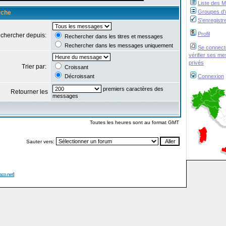
Liste des 
Groupes d'u
rche
S'enregistr
Profil
chercher depuis:
Rechercher dans les titres et messages
Rechercher dans les messages uniquement
Se connect
vérifier ses m
privés
Trier par:
Croissant
Décroissant
Connexion
premiers caractères des
Retourner les
messages
Toutes les heures sont au format GMT
Sauter vers:
isco.net
]