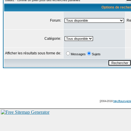
Utilisez * comme un joker pour des recherches partielles
Options de reche
Forum:
Re
Catégorie:
Afficher les résultats sous forme de:
Messages
Sujets
[2004-2018
http://forum.picin