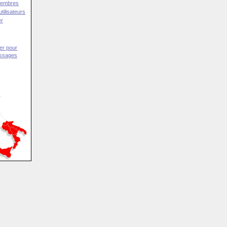
Membres
tilisateurs
er
er pour
essages