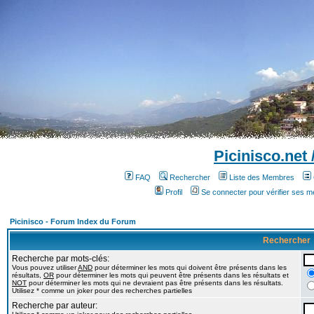
Picinisco.net
FAQ
Rechercher
Liste des Membres
Profil
Se connecter pour vérifier ses 
Picinisco - Forum Index du Forum
Rechercher
Recherche par mots-clés:
Vous pouvez utiliser
AND
pour déterminer les mots qui doivent être présents dans les
résultats,
OR
pour déterminer les mots qui peuvent être présents dans les résultats et
NOT
pour déterminer les mots qui ne devraient pas être présents dans les résultats.
Utilisez * comme un joker pour des recherches partielles
Recherche par auteur: