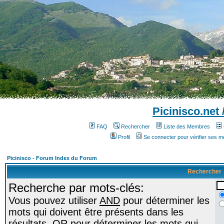
Picinisco.net
FAQ
Rechercher
Liste des Membres
Profil
Se connecter pour vérifier ses 
Picinisco - Forum Index du Forum
Rechercher
Recherche par mots-clés:
Vous pouvez utiliser
AND
pour déterminer les
mots qui doivent être présents dans les
résultats,
OR
pour déterminer les mots qui