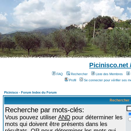
Picinisco.net
FAQ
Rechercher
Liste des Membres
Profil
Se connecter pour vérifier ses 
Picinisco - Forum Index du Forum
Rechercher
Recherche par mots-clés:
Vous pouvez utiliser
AND
pour déterminer les
mots qui doivent être présents dans les
résultats,
OR
pour déterminer les mots qui