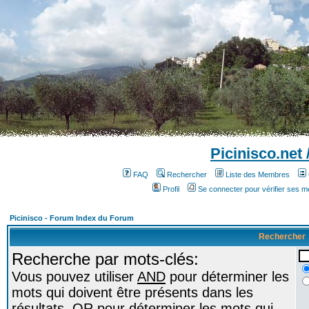
Picinisco.net
FAQ
Rechercher
Liste des Membres
Profil
Se connecter pour vérifier ses 
Picinisco - Forum Index du Forum
Rechercher
Recherche par mots-clés:
Vous pouvez utiliser
AND
pour déterminer les
mots qui doivent être présents dans les
résultats,
OR
pour déterminer les mots qui