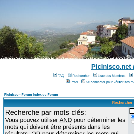
Picinisco.net
FAQ
Rechercher
Liste des Membres
Profil
Se connecter pour vérifier ses 
Picinisco - Forum Index du Forum
Rechercher
Recherche par mots-clés:
Vous pouvez utiliser
AND
pour déterminer les
mots qui doivent être présents dans les
résultats,
OR
pour déterminer les mots qui