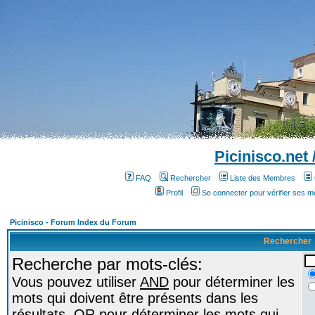
Picinisco.net
FAQ
Rechercher
Liste des Membres
Profil
Se connecter pour vérifier ses 
Picinisco - Forum Index du Forum
Rechercher
Recherche par mots-clés:
Vous pouvez utiliser
AND
pour déterminer les
mots qui doivent être présents dans les
résultats,
OR
pour déterminer les mots qui