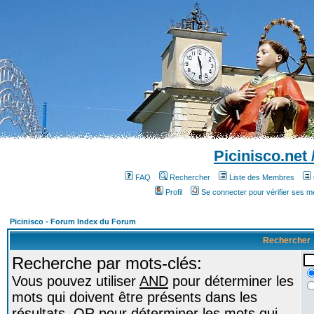
Picinisco.net
FAQ
Rechercher
Liste des Membres
Profil
Se connecter pour vérifier ses 
Picinisco - Forum Index du Forum
Rechercher
Recherche par mots-clés:
Vous pouvez utiliser
AND
pour déterminer les
mots qui doivent être présents dans les
résultats,
OR
pour déterminer les mots qui