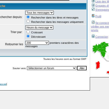
Liste des 
Groupes d'u
rche
S'enregistr
Profil
chercher depuis:
Rechercher dans les titres et messages
Rechercher dans les messages uniquement
Se connect
vérifier ses m
privés
Trier par:
Croissant
Décroissant
Connexion
premiers caractères des
Retourner les
messages
Toutes les heures sont au format GMT
Sauter vers:
isco.net
]