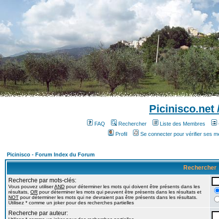
Picinisco.net
FAQ
Rechercher
Liste des Membres
Profil
Se connecter pour vérifier ses 
Picinisco - Forum Index du Forum
Rechercher
Recherche par mots-clés:
Vous pouvez utiliser
AND
pour déterminer les mots qui doivent être présents dans les
résultats,
OR
pour déterminer les mots qui peuvent être présents dans les résultats et
NOT
pour déterminer les mots qui ne devraient pas être présents dans les résultats.
Utilisez * comme un joker pour des recherches partielles
Recherche par auteur: