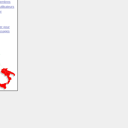
Membres
tilisateurs
er
er pour
essages