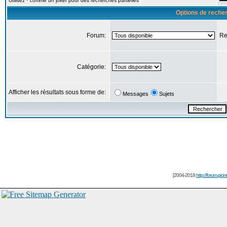
Utilisez * comme un joker pour des recherches partielles
Options de reche
Forum:
Re
Catégorie:
Afficher les résultats sous forme de:
Messages
Sujets
[2004-2018
http://forum.picin