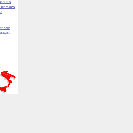
Membres
tilisateurs
er
er pour
essages