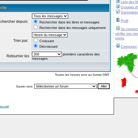
Liste des 
Groupes d'u
rche
S'enregistr
Profil
chercher depuis:
Rechercher dans les titres et messages
Rechercher dans les messages uniquement
Se connect
vérifier ses m
privés
Trier par:
Croissant
Décroissant
Connexion
premiers caractères des
Retourner les
messages
Toutes les heures sont au format GMT
Sauter vers:
isco.net
]