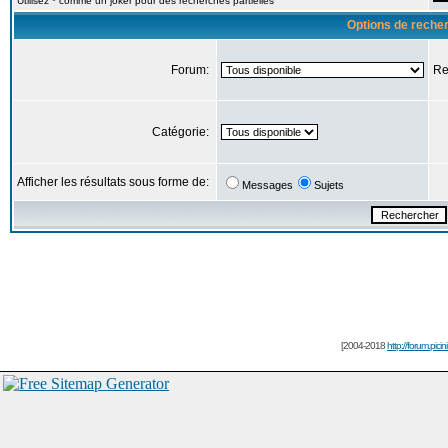
Utilisez * comme un joker pour des recherches partielles
Options de reche
Forum:
Re
Catégorie:
Afficher les résultats sous forme de:
Messages
Sujets
[2004-2018
http://forum.picin