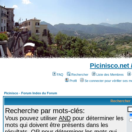
Picinisco.net
FAQ
Rechercher
Liste des Membres
Profil
Se connecter pour vérifier ses 
Picinisco - Forum Index du Forum
Rechercher
Recherche par mots-clés:
Vous pouvez utiliser
AND
pour déterminer les
mots qui doivent être présents dans les
résultats,
OR
pour déterminer les mots qui