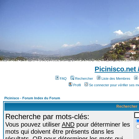
Picinisco.net
FAQ
Rechercher
Liste des Membres
Profil
Se connecter pour vérifier ses 
Picinisco - Forum Index du Forum
Rechercher
Recherche par mots-clés:
Vous pouvez utiliser
AND
pour déterminer les
mots qui doivent être présents dans les
résultats,
OR
pour déterminer les mots qui