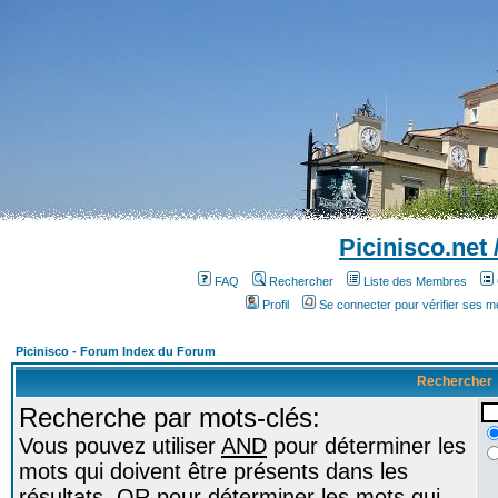
Picinisco.net
FAQ
Rechercher
Liste des Membres
Profil
Se connecter pour vérifier ses 
Picinisco - Forum Index du Forum
Rechercher
Recherche par mots-clés:
Vous pouvez utiliser
AND
pour déterminer les
mots qui doivent être présents dans les
résultats,
OR
pour déterminer les mots qui