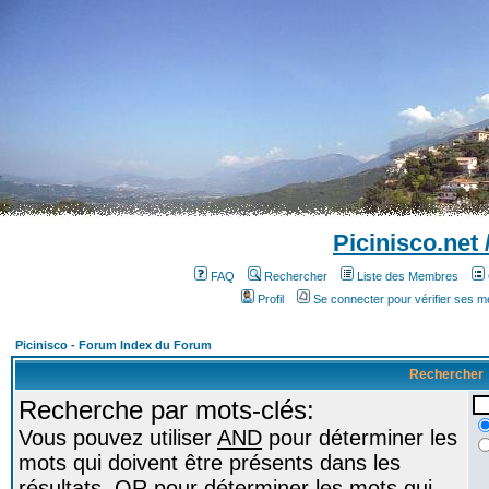
Picinisco.net
FAQ
Rechercher
Liste des Membres
Profil
Se connecter pour vérifier ses 
Picinisco - Forum Index du Forum
Rechercher
Recherche par mots-clés:
Vous pouvez utiliser
AND
pour déterminer les
mots qui doivent être présents dans les
résultats,
OR
pour déterminer les mots qui