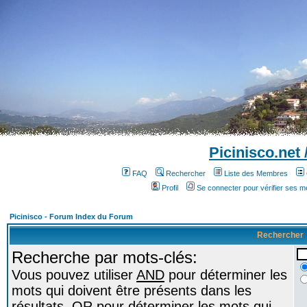
Picinisco.net
FAQ
Rechercher
Liste des Membres
Profil
Se connecter pour vérifier ses 
Picinisco - Forum Index du Forum
Rechercher
Recherche par mots-clés:
Vous pouvez utiliser
AND
pour déterminer les
mots qui doivent être présents dans les
résultats,
OR
pour déterminer les mots qui