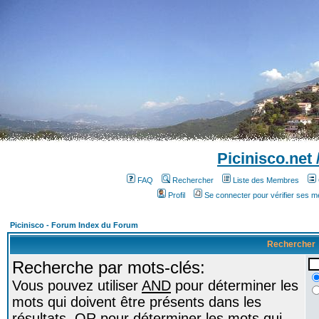
Picinisco.net
FAQ
Rechercher
Liste des Membres
Profil
Se connecter pour vérifier ses 
Picinisco - Forum Index du Forum
Rechercher
Recherche par mots-clés:
Vous pouvez utiliser
AND
pour déterminer les
mots qui doivent être présents dans les
résultats,
OR
pour déterminer les mots qui