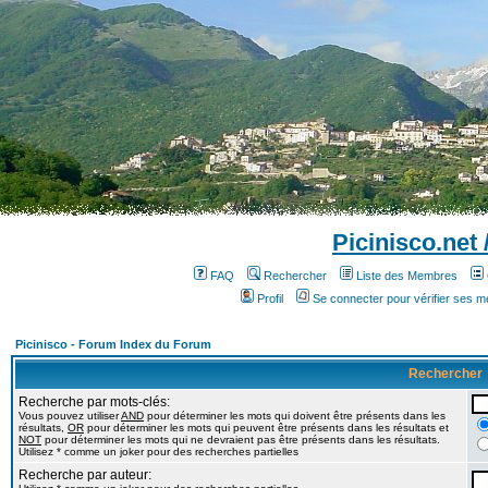
Picinisco.net
FAQ
Rechercher
Liste des Membres
Profil
Se connecter pour vérifier ses 
Picinisco - Forum Index du Forum
Rechercher
Recherche par mots-clés:
Vous pouvez utiliser
AND
pour déterminer les mots qui doivent être présents dans les
résultats,
OR
pour déterminer les mots qui peuvent être présents dans les résultats et
NOT
pour déterminer les mots qui ne devraient pas être présents dans les résultats.
Utilisez * comme un joker pour des recherches partielles
Recherche par auteur: