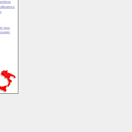
Membres
tilisateurs
er
er pour
essages