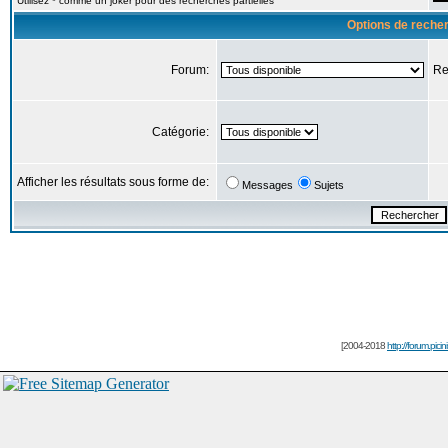
Utilisez * comme un joker pour des recherches partielles
Options de reche
Forum:
Re
Catégorie:
Afficher les résultats sous forme de:
Messages
Sujets
[2004-2018
http://forum.picin