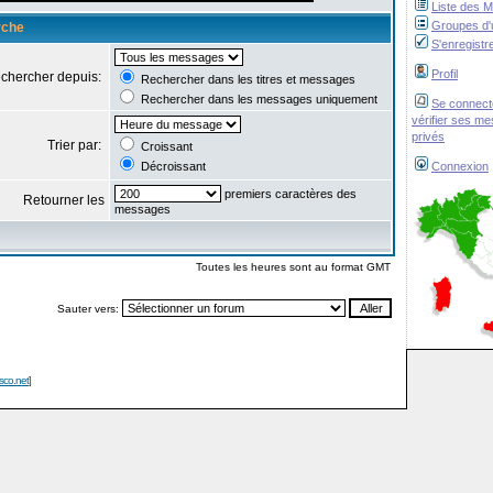
Liste des 
Groupes d'u
rche
S'enregistr
Profil
chercher depuis:
Rechercher dans les titres et messages
Rechercher dans les messages uniquement
Se connect
vérifier ses m
privés
Trier par:
Croissant
Décroissant
Connexion
premiers caractères des
Retourner les
messages
Toutes les heures sont au format GMT
Sauter vers:
isco.net
]