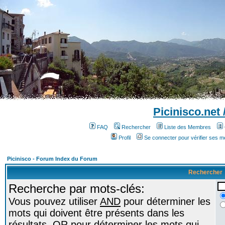
Picinisco.net
FAQ
Rechercher
Liste des Membres
Profil
Se connecter pour vérifier ses 
Picinisco - Forum Index du Forum
Rechercher
Recherche par mots-clés:
Vous pouvez utiliser
AND
pour déterminer les
mots qui doivent être présents dans les
résultats,
OR
pour déterminer les mots qui