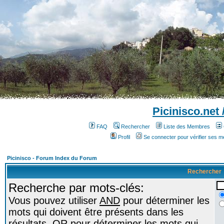
Picinisco.net
FAQ
Rechercher
Liste des Membres
Profil
Se connecter pour vérifier ses 
Picinisco - Forum Index du Forum
Rechercher
Recherche par mots-clés:
Vous pouvez utiliser
AND
pour déterminer les
mots qui doivent être présents dans les
résultats,
OR
pour déterminer les mots qui