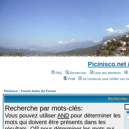
Picinisco.net
FAQ
Rechercher
Liste des Membres
Profil
Se connecter pour vérifier ses 
Picinisco - Forum Index du Forum
Rechercher
Recherche par mots-clés:
Vous pouvez utiliser
AND
pour déterminer les
mots qui doivent être présents dans les
résultats,
OR
pour déterminer les mots qui