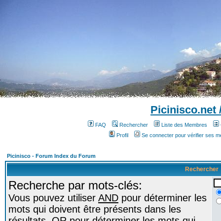
Picinisco.net
FAQ
Rechercher
Liste des Membres
Profil
Se connecter pour vérifier ses 
Picinisco - Forum Index du Forum
Rechercher
Recherche par mots-clés:
Vous pouvez utiliser
AND
pour déterminer les
mots qui doivent être présents dans les
résultats,
OR
pour déterminer les mots qui