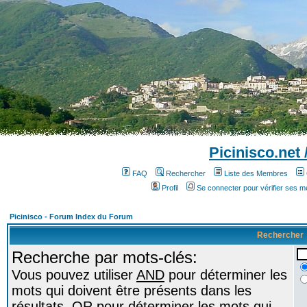
Picinisco.net
FAQ
Rechercher
Liste des Membres
Profil
Se connecter pour vérifier ses 
Picinisco - Forum Index du Forum
Rechercher
Recherche par mots-clés:
Vous pouvez utiliser
AND
pour déterminer les
mots qui doivent être présents dans les
résultats,
OR
pour déterminer les mots qui