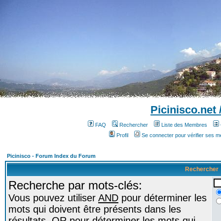
Picinisco.net
FAQ
Rechercher
Liste des Membres
Profil
Se connecter pour vérifier ses 
Picinisco - Forum Index du Forum
Rechercher
Recherche par mots-clés:
Vous pouvez utiliser
AND
pour déterminer les
mots qui doivent être présents dans les
résultats,
OR
pour déterminer les mots qui