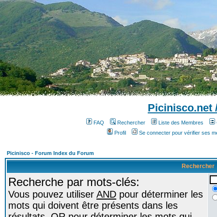
Picinisco.net
FAQ
Rechercher
Liste des Membres
Profil
Se connecter pour vérifier ses 
Picinisco - Forum Index du Forum
Rechercher
Recherche par mots-clés:
Vous pouvez utiliser
AND
pour déterminer les
mots qui doivent être présents dans les
résultats,
OR
pour déterminer les mots qui