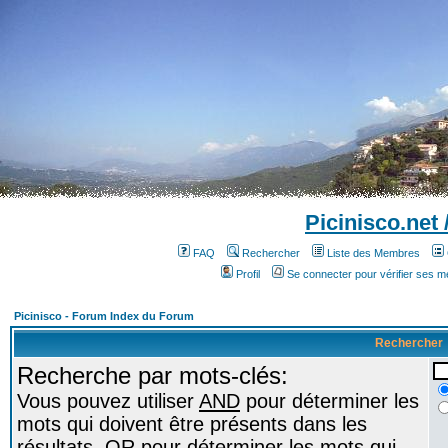
Picinisco.net
FAQ
Rechercher
Liste des Membres
Profil
Se connecter pour vérifier ses 
Picinisco - Forum Index du Forum
Rechercher
Recherche par mots-clés:
Vous pouvez utiliser
AND
pour déterminer les
mots qui doivent être présents dans les
résultats,
OR
pour déterminer les mots qui