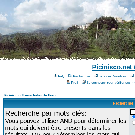
Picinisco.net
FAQ
Rechercher
Liste des Membres
Profil
Se connecter pour vérifier ses 
Picinisco - Forum Index du Forum
Rechercher
Recherche par mots-clés:
Vous pouvez utiliser
AND
pour déterminer les
mots qui doivent être présents dans les
résultats,
OR
pour déterminer les mots qui