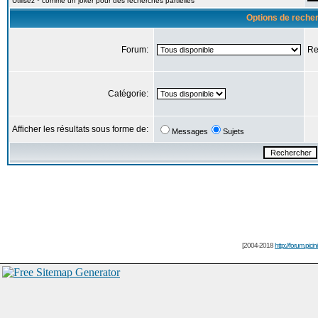
Utilisez * comme un joker pour des recherches partielles
Options de reche
Forum:
Re
Catégorie:
Afficher les résultats sous forme de:
Messages
Sujets
[2004-2018
http://forum.picin