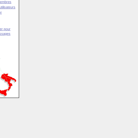
Membres
tilisateurs
er
er pour
essages