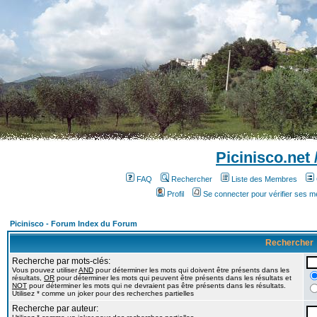
Picinisco.net
FAQ
Rechercher
Liste des Membres
Profil
Se connecter pour vérifier ses 
Picinisco - Forum Index du Forum
Rechercher
Recherche par mots-clés:
Vous pouvez utiliser
AND
pour déterminer les mots qui doivent être présents dans les
résultats,
OR
pour déterminer les mots qui peuvent être présents dans les résultats et
NOT
pour déterminer les mots qui ne devraient pas être présents dans les résultats.
Utilisez * comme un joker pour des recherches partielles
Recherche par auteur: