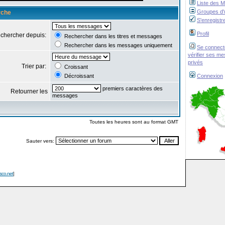
Liste des 
Groupes d'u
rche
S'enregistr
Profil
chercher depuis:
Rechercher dans les titres et messages
Rechercher dans les messages uniquement
Se connect
vérifier ses m
privés
Trier par:
Croissant
Décroissant
Connexion
premiers caractères des
Retourner les
messages
Toutes les heures sont au format GMT
Sauter vers:
isco.net
]