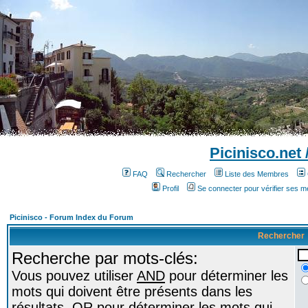
Picinisco.net
FAQ
Rechercher
Liste des Membres
Profil
Se connecter pour vérifier ses 
Picinisco - Forum Index du Forum
Rechercher
Recherche par mots-clés:
Vous pouvez utiliser
AND
pour déterminer les
mots qui doivent être présents dans les
résultats,
OR
pour déterminer les mots qui