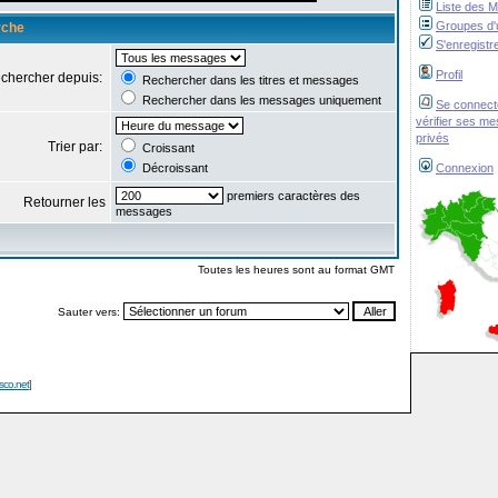
Liste des 
Groupes d'u
rche
S'enregistr
Profil
chercher depuis:
Rechercher dans les titres et messages
Rechercher dans les messages uniquement
Se connect
vérifier ses m
privés
Trier par:
Croissant
Décroissant
Connexion
premiers caractères des
Retourner les
messages
Toutes les heures sont au format GMT
Sauter vers:
isco.net
]