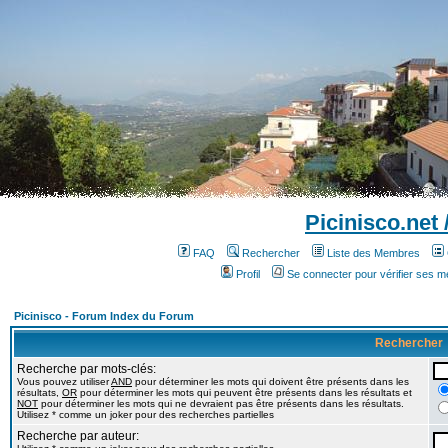
Picinisco.net
FAQ
Rechercher
Liste des Membres
Profil
Se connecter pour vérifier ses 
Picinisco - Forum Index du Forum
Rechercher
Recherche par mots-clés:
Vous pouvez utiliser
AND
pour déterminer les mots qui doivent être présents dans les
résultats,
OR
pour déterminer les mots qui peuvent être présents dans les résultats et
NOT
pour déterminer les mots qui ne devraient pas être présents dans les résultats.
Utilisez * comme un joker pour des recherches partielles
Recherche par auteur: