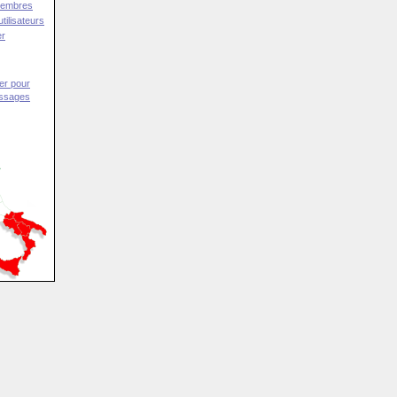
Membres
tilisateurs
er
er pour
essages