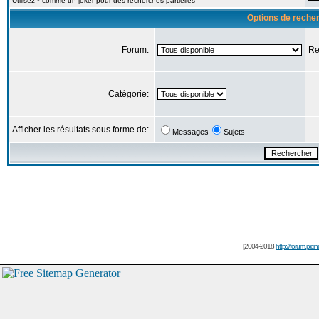
Utilisez * comme un joker pour des recherches partielles
Options de reche
Forum:
Re
Catégorie:
Afficher les résultats sous forme de:
Messages
Sujets
[2004-2018
http://forum.picin