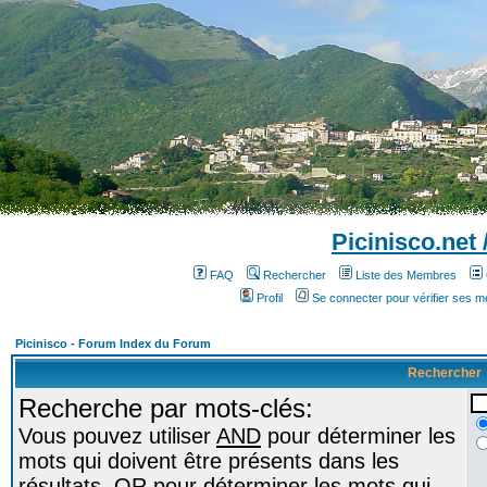
Picinisco.net
FAQ
Rechercher
Liste des Membres
Profil
Se connecter pour vérifier ses 
Picinisco - Forum Index du Forum
Rechercher
Recherche par mots-clés:
Vous pouvez utiliser
AND
pour déterminer les
mots qui doivent être présents dans les
résultats,
OR
pour déterminer les mots qui