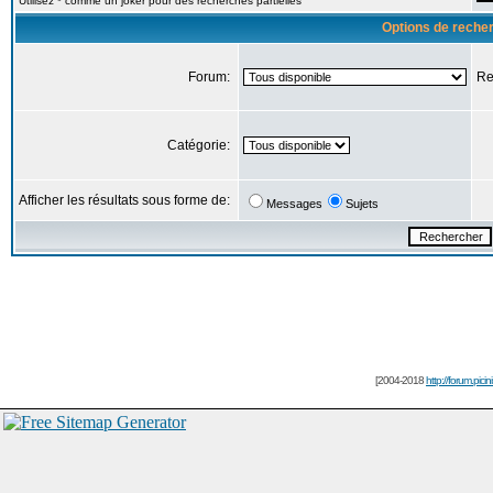
Utilisez * comme un joker pour des recherches partielles
Options de reche
Forum:
Re
Catégorie:
Afficher les résultats sous forme de:
Messages
Sujets
[2004-2018
http://forum.picin