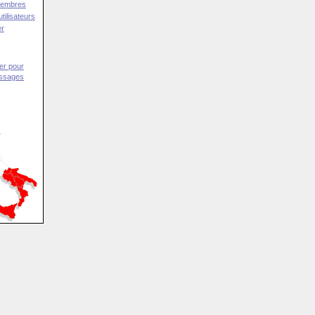
Membres
tilisateurs
er
er pour
essages