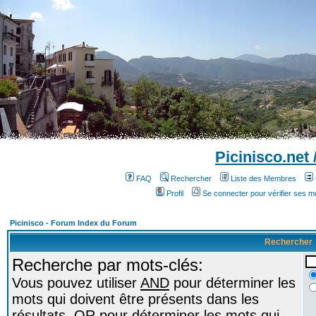
Picinisco.net
FAQ
Rechercher
Liste des Membres
Profil
Se connecter pour vérifier ses 
Picinisco - Forum Index du Forum
Rechercher
Recherche par mots-clés:
Vous pouvez utiliser
AND
pour déterminer les
mots qui doivent être présents dans les
résultats,
OR
pour déterminer les mots qui