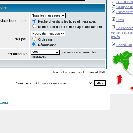
Liste des 
Groupes d'u
rche
S'enregistr
Profil
chercher depuis:
Rechercher dans les titres et messages
Rechercher dans les messages uniquement
Se connect
vérifier ses m
privés
Trier par:
Croissant
Décroissant
Connexion
premiers caractères des
Retourner les
messages
Toutes les heures sont au format GMT
Sauter vers:
isco.net
]