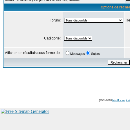
Utilisez * comme un joker pour des recherches partielles
Options de reche
Forum:
Re
Catégorie:
Afficher les résultats sous forme de:
Messages
Sujets
[2004-2018
http://forum.picin