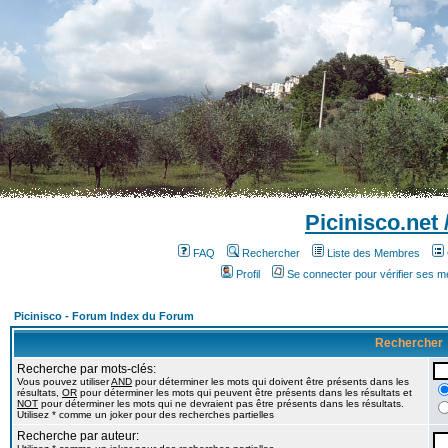
Picinisco.net
FAQ
Rechercher
Liste des Membres
Profil
Se connecter pour vérifier ses 
Picinisco - Forum Index du Forum
Rechercher
Recherche par mots-clés:
Vous pouvez utiliser
AND
pour déterminer les mots qui doivent être présents dans les
résultats,
OR
pour déterminer les mots qui peuvent être présents dans les résultats et
NOT
pour déterminer les mots qui ne devraient pas être présents dans les résultats.
Utilisez * comme un joker pour des recherches partielles
Recherche par auteur: