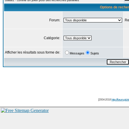
Utilisez * comme un joker pour des recherches partielles
Options de reche
Forum:
Re
Catégorie:
Afficher les résultats sous forme de:
Messages
Sujets
[2004-2018
http://forum.picin