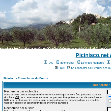
Picinisco.net
FAQ
Rechercher
Liste des Membres
Profil
Se connecter pour vérifier ses 
Picinisco - Forum Index du Forum
Rechercher
Recherche par mots-clés:
Vous pouvez utiliser
AND
pour déterminer les mots qui doivent être présents dans les
résultats,
OR
pour déterminer les mots qui peuvent être présents dans les résultats et
NOT
pour déterminer les mots qui ne devraient pas être présents dans les résultats.
Utilisez * comme un joker pour des recherches partielles
Recherche par auteur: