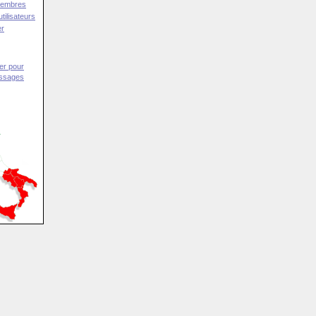
Membres
tilisateurs
er
er pour
essages