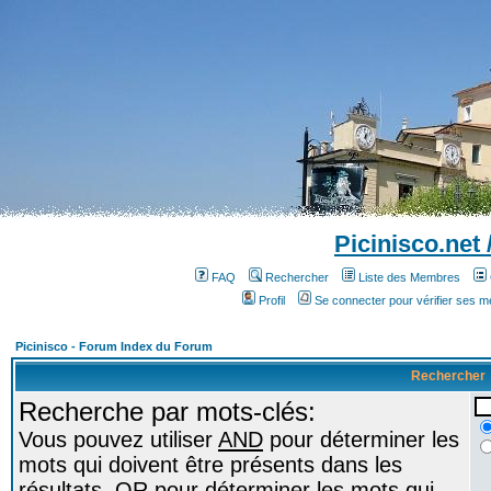
Picinisco.net
FAQ
Rechercher
Liste des Membres
Profil
Se connecter pour vérifier ses 
Picinisco - Forum Index du Forum
Rechercher
Recherche par mots-clés:
Vous pouvez utiliser
AND
pour déterminer les
mots qui doivent être présents dans les
résultats,
OR
pour déterminer les mots qui