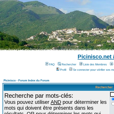
Picinisco.net
FAQ
Rechercher
Liste des Membres
Profil
Se connecter pour vérifier ses 
Picinisco - Forum Index du Forum
Rechercher
Recherche par mots-clés:
Vous pouvez utiliser
AND
pour déterminer les
mots qui doivent être présents dans les
résultats,
OR
pour déterminer les mots qui