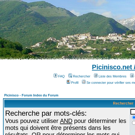
Picinisco.net
FAQ
Rechercher
Liste des Membres
Profil
Se connecter pour vérifier ses 
Picinisco - Forum Index du Forum
Rechercher
Recherche par mots-clés:
Vous pouvez utiliser
AND
pour déterminer les
mots qui doivent être présents dans les
résultats,
OR
pour déterminer les mots qui