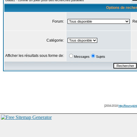
Utilisez * comme un joker pour des recherches partielles
Options de reche
Forum:
Re
Catégorie:
Afficher les résultats sous forme de:
Messages
Sujets
[2004-2018
http://forum.picin