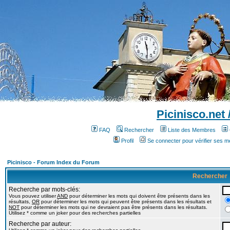
Picinisco.net
FAQ
Rechercher
Liste des Membres
Profil
Se connecter pour vérifier ses 
Picinisco - Forum Index du Forum
Rechercher
Recherche par mots-clés:
Vous pouvez utiliser
AND
pour déterminer les mots qui doivent être présents dans les
résultats,
OR
pour déterminer les mots qui peuvent être présents dans les résultats et
NOT
pour déterminer les mots qui ne devraient pas être présents dans les résultats.
Utilisez * comme un joker pour des recherches partielles
Recherche par auteur: