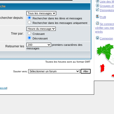
Liste des 
Groupes d'u
rche
S'enregistr
Profil
chercher depuis:
Rechercher dans les titres et messages
Rechercher dans les messages uniquement
Se connect
vérifier ses m
privés
Trier par:
Croissant
Décroissant
Connexion
premiers caractères des
Retourner les
messages
Toutes les heures sont au format GMT
Sauter vers:
isco.net
]