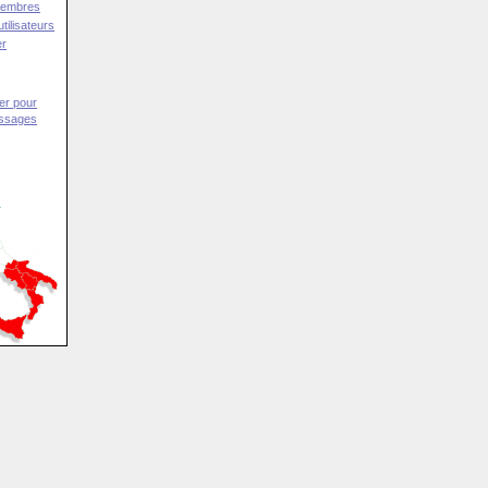
Membres
tilisateurs
er
er pour
essages